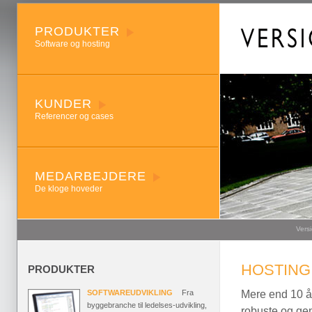
PRODUKTER
Software og hosting
KUNDER
Referencer og cases
MEDARBEJDERE
De kloge hoveder
Vers
HOSTING
PRODUKTER
Mere end 10 år
SOFTWAREUDVIKLING
Fra
byggebranche til ledelses-udvikling,
robuste og ge